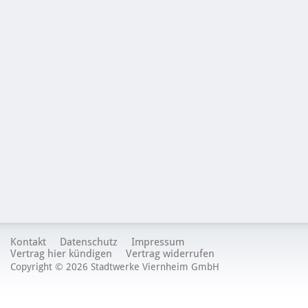
Ihren
Sie
geben
Zugangs­
sich
Sie
daten
mit
hier
anmelden.
Ihrer
Ihre
Kunden-
Postleitzahl
und
und
Anzahl
einer
Zählernummer
Personen
Zählernummer.
ein
im
und
Haushalt
wählen
den
Geschäftsbereich.
Kontakt
Datenschutz
Impressum
Vertrag hier kündigen
Vertrag widerrufen
Copyright © 2026 Stadtwerke Viernheim GmbH